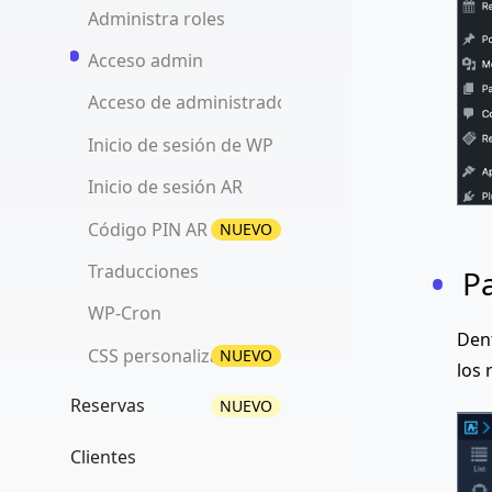
Administra roles
Acceso admin
Acceso de administrador
Inicio de sesión de WP
Inicio de sesión AR
Código PIN AR
NUEVO
Traducciones
Pa
WP-Cron
Dent
CSS personalizado
NUEVO
los 
Reservas
NUEVO
Vista de lista
Clientes
Filtrado