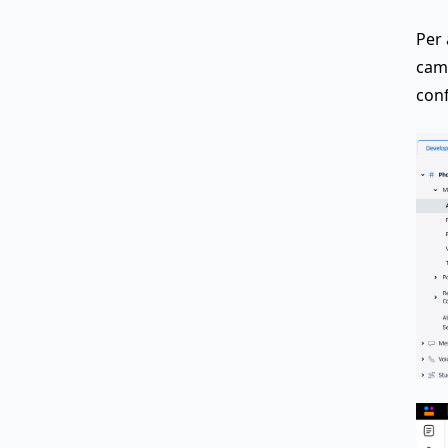
Per 
camp
con