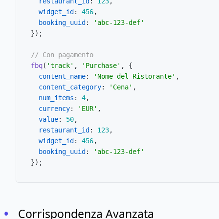
restaurant_id
: 
123
,

widget_id
: 
456
,

booking_uuid
: 
'abc-123-def'
});

// Con pagamento
fbq
(
'track'
, 
'Purchase'
, {

content_name
: 
'Nome del Ristorante'
,

content_category
: 
'Cena'
,

num_items
: 
4
,

currency
: 
'EUR'
,

value
: 
50
,

restaurant_id
: 
123
,

widget_id
: 
456
,

booking_uuid
: 
'abc-123-def'
Corrispondenza Avanzata