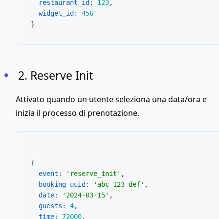
restaurant_id:
123
,

widget_id:
456
2. Reserve Init
Attivato quando un utente seleziona una data/ora e
inizia il processo di prenotazione.
{

event:
'reserve_init'
,

booking_uuid:
'abc-123-def'
,

date:
'2024-03-15'
,

guests:
4
,

time:
72000
,
