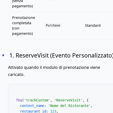
(senza
pagamento)
Prenotazione
completata
Standard
Purchase
(con
pagamento)
1. ReserveVisit (Evento Personalizzato
Attivato quando il modulo di prenotazione viene
caricato.
fbq
(
'trackCustom'
, 
'ReserveVisit'
, {

content_name
: 
'Nome del Ristorante'
,

restaurant_id
: 
123
,
