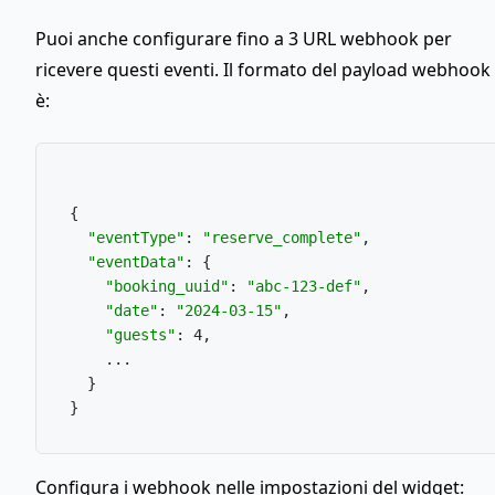
Puoi anche configurare fino a 3 URL webhook per
ricevere questi eventi. Il formato del payload webhook
è:
{

"eventType"
: 
"reserve_complete"
,

"eventData"
: {

"booking_uuid"
: 
"abc-123-def"
,

"date"
: 
"2024-03-15"
,

"guests"
: 4,

    ...

  }

Configura i webhook nelle impostazioni del widget: