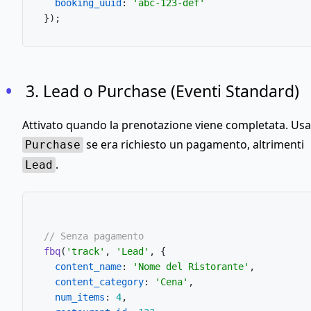
booking_uuid
: 
'abc-123-def'
3. Lead o Purchase (Eventi Standard)
Attivato quando la prenotazione viene completata. Usa
se era richiesto un pagamento, altrimenti
Purchase
.
Lead
// Senza pagamento
fbq
(
'track'
, 
'Lead'
, {

content_name
: 
'Nome del Ristorante'
,

content_category
: 
'Cena'
,

num_items
: 
4
,
