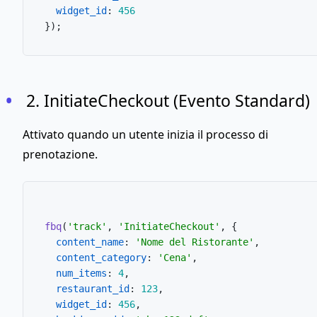
widget_id
: 
456
2. InitiateCheckout (Evento Standard)
Attivato quando un utente inizia il processo di
prenotazione.
fbq
(
'track'
, 
'InitiateCheckout'
, {

content_name
: 
'Nome del Ristorante'
,

content_category
: 
'Cena'
,

num_items
: 
4
,

restaurant_id
: 
123
,

widget_id
: 
456
,
