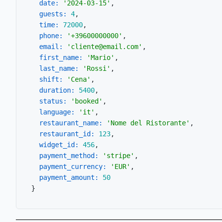
date:
'2024-03-15'
,

guests:
4
,

time:
72000
,

phone:
'+39600000000'
,

email:
'cliente@email.com'
,

first_name:
'Mario'
,

last_name:
'Rossi'
,

shift:
'Cena'
,

duration:
5400
,

status:
'booked'
,

language:
'it'
,

restaurant_name:
'Nome del Ristorante'
,

restaurant_id:
123
,

widget_id:
456
,

payment_method:
'stripe'
,

payment_currency:
'EUR'
,

payment_amount:
50