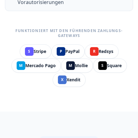
Vorautorisierungen
FUNKTIONIERT MIT DEN FÜHRENDEN ZAHLUNGS-
GATEWAYS
Stripe
PayPal
Redsys
S
P
R
Mercado Pago
Mollie
Square
M
M
S
Xendit
X